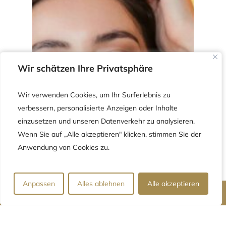
Wir schätzen Ihre Privatsphäre
Wir schätzen Ihre Privatsphäre
Wir verwenden Cookies, um Ihr Surferlebnis zu
Wir verwenden Cookies, um Ihr Surferlebnis zu
verbessern, personalisierte Anzeigen oder Inhalte
verbessern, personalisierte Anzeigen oder Inhalte
einzusetzen und unseren Datenverkehr zu analysieren.
einzusetzen und unseren Datenverkehr zu analysieren.
Wenn Sie auf „Alle akzeptieren" klicken, stimmen Sie der
Wenn Sie auf „Alle akzeptieren" klicken, stimmen Sie der
Anwendung von Cookies zu.
Anwendung von Cookies zu.
Anpassen
Anpassen
Alles ablehnen
Alles ablehnen
Alle akzeptieren
Alle akzeptieren